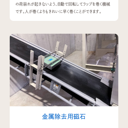
の荷崩れが起きないよう、自動で回転してラップを巻く機械
です。人が巻くよりもきれいに早く巻くことができます。
会社案内
製品紹介
お客様の声
SDGsへの取り組み
採用情報
金属除去用磁石