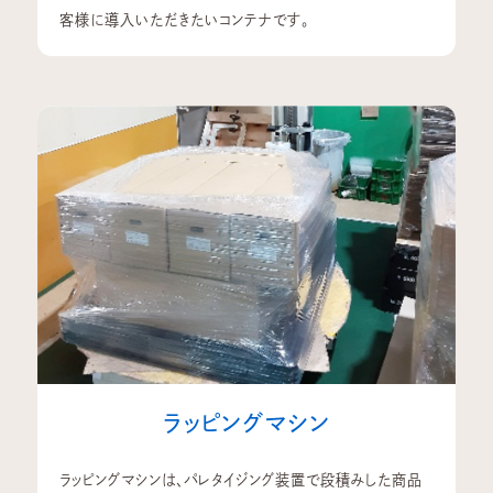
客様に導入いただきたいコンテナです。
ラッピングマシン
ラッピングマシンは、パレタイジング装置で段積みした商品
HOME